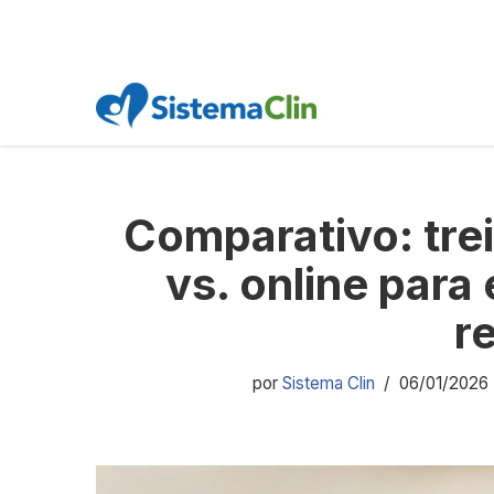
Pular
para
o
Comparativo: tre
conteúdo
vs. online para
r
por
Sistema Clin
06/01/2026