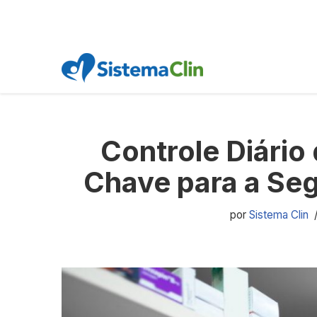
Pular
para
o
Controle Diári
conteúdo
Chave para a Se
por
Sistema Clin