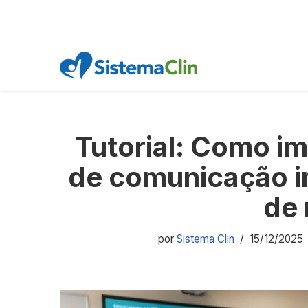
Pular
para
o
Tutorial: Como i
conteúdo
de comunicação i
de
por
Sistema Clin
15/12/2025